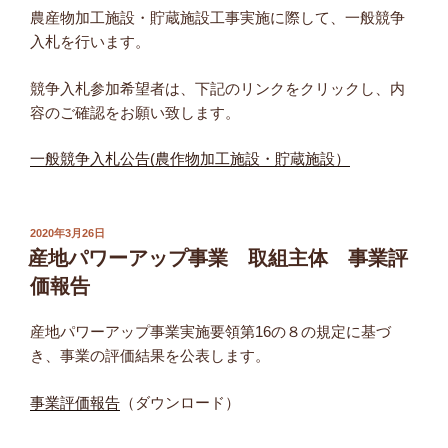
農産物加工施設・貯蔵施設工事実施に際して、一般競争
入札を行います。
競争入札参加希望者は、下記のリンクをクリックし、内
容のご確認をお願い致します。
一般競争入札公告(農作物加工施設・貯蔵施設）
投
2020年3月26日
稿
産地パワーアップ事業 取組主体 事業評
日:
価報告
産地パワーアップ事業実施要領第16の８の規定に基づ
き、事業
の評価結果を公表します。
事業評価報告
（ダウンロード）