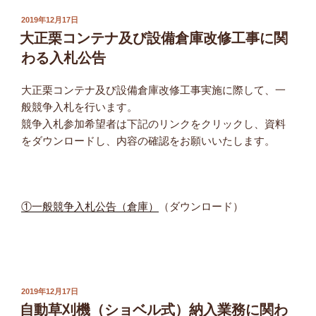
投
2019年12月17日
稿
大正栗コンテナ及び設備倉庫改修工事に関
日:
わる入札公告
大正栗コンテナ及び設備倉庫改修工事実施に際して、一
般競争入札を行います。
競争入札参加希望者は下記のリンクをクリックし、資料
をダウンロードし、内容の確認をお願いいたします。
①一般競争入札公告（倉庫）
（ダウンロード）
投
2019年12月17日
稿
自動草刈機（ショベル式）納入業務に関わ