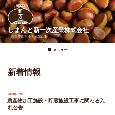
コ
ン
テ
ン
ツ
しまんと新一次産業株式会社
へ
【農業で四万十を元気に】
ス
キ
メニュー
ッ
プ
新着情報
投
2023年8月9日
稿
農産物加工施設・貯蔵施設工事に関わる入
日:
札公告